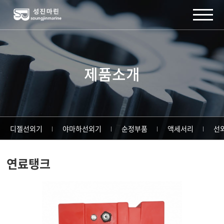
주메뉴 바로가기
컨텐츠 바로가기
제품소개
디젤선외기
야마하선외기
순정부품
액세서리
선
연료탱크